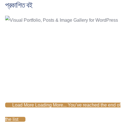
প্রকাশিত বই
Load More
Loading More...
You’ve reached the end of
the list