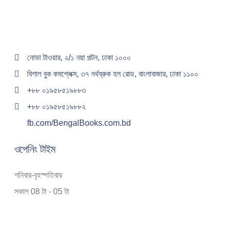
নোভা টাওয়ার, ২/১ নয়া পল্টন, ঢাকা ১০০০
বিশাল বুক কমপ্লেক্স, ৩৭ নর্থব্রুক হল রোড, বাংলাবাজার, ঢাকা ১১০০
+৮৮ ০১৯৫৮৫১৯৮৮৩
+৮৮ ০১৯৫৮৫১৯৮৮২
fb.com/BengalBooks.com.bd
ওপেনিং টাইম
শনিবার-বৃহস্পতিবার
সকাল 08 টা - 05 টা