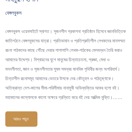
বেঙ্গলবুকস
বেঙ্গলবুকস ওয়েবসাইটে স্বাগত। সৃজনশীল প্রকাশনা প্রতিষ্ঠান হিসেবে জ্ঞানভিত্তিক
জাতিগঠনে বেঙ্গলবুকসের যাত্রা। প্রতিভাবান ও প্রতিশ্রুতিশীল লেখকদের মানসম্মত
রচনা পাঠকদের কাছে পৌঁছে দেয়ার পাশাপাশি লেখক-পাঠকের মেলবন্ধন তৈরি করাও
আমাদের উদ্দেশ্য। বিশ্বায়নের যুগে মানুষের চিন্তাচেতনা, প্রজ্ঞা, মেধা ও
মননশীলতা, জ্ঞান ও সৃজনশীলতার সুষম সমন্বয় মানবিক পৃথিবীর জন্য অপরিহার্য।
চিন্তাশীল রচনাসমূহ আমাদের ভেতরে উসকে দেয় কৌতূহল ও পাঠতৃষ্ণাকে।
অতিক্রান্ত দেশ-কালের সীমা-পরিসীমায় নানামুখী অভিব্যক্তির আকর হলো বই।
মহাকালের কল্লোলকে কালো অক্ষরে গ্রন্থিত করে বই দেয় আত্মিক মুক্তি।……
আরও পড়ুন